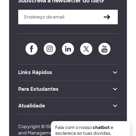
Subscreva a newsletter do ISEG
Links Rápidos
Para Estudantes
Atualidade
Copyright © ISEG Lisbon School of Economics
Fala com o nosso
chatbot
e
and Management 2026
esclarece as tuas dúvidas.