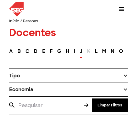
Início
/
Pessoas
Docentes
A
B
C
D
E
F
G
H
I
J
K
L
M
N
O
P
Tipo
Economia
Limpar Filtros