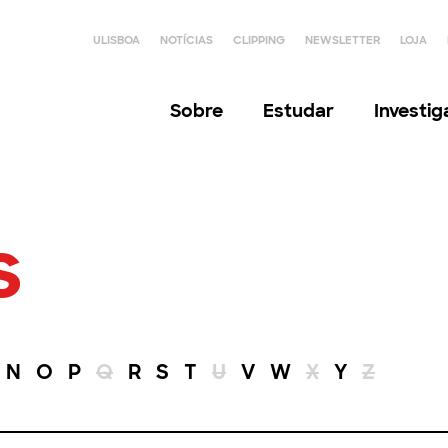
ULISBOA
NOTÍCIAS
CLIPPING
NEWSLETTER
LOJA
Sobre
Estudar
Investi
s
N
O
P
Q
R
S
T
U
V
W
X
Y
Z