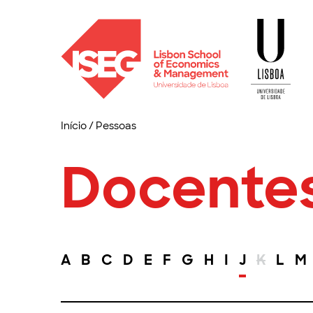
Início
/
Pessoas
Docente
A
B
C
D
E
F
G
H
I
J
K
L
M