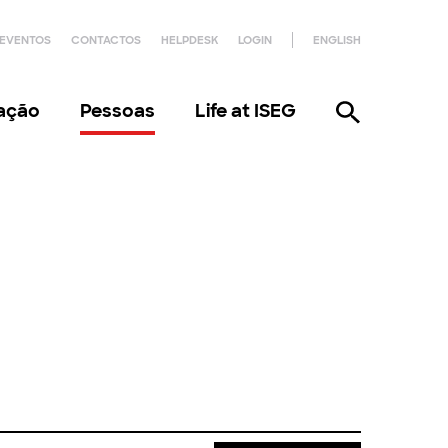
EVENTOS
CONTACTOS
HELPDESK
LOGIN
ENGLISH
gação
Pessoas
Life at ISEG