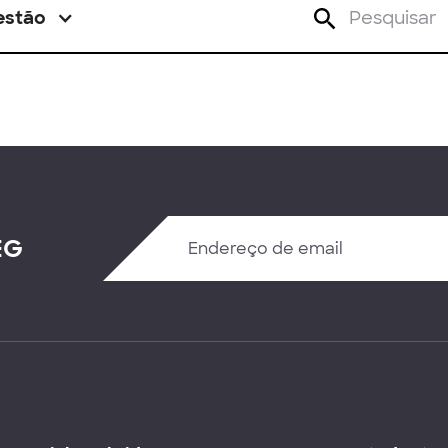
estão
EG