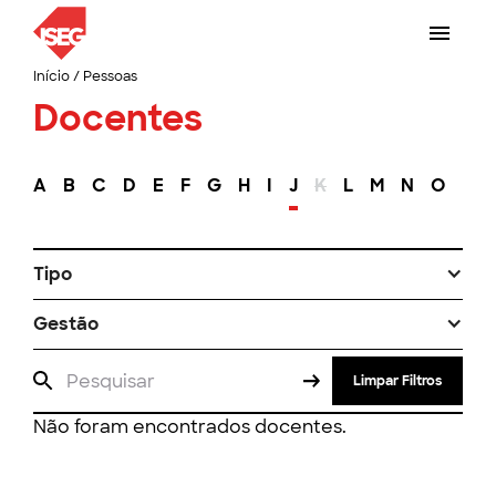
Início
/
Pessoas
Docentes
A
B
C
D
E
F
G
H
I
J
K
L
M
N
O
P
Tipo
Gestão
Limpar Filtros
Não foram encontrados docentes.