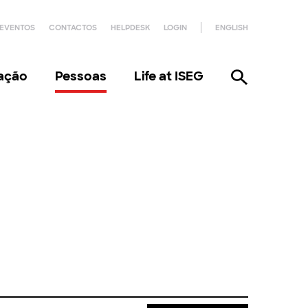
EVENTOS
CONTACTOS
HELPDESK
LOGIN
ENGLISH
gação
Pessoas
Life at ISEG