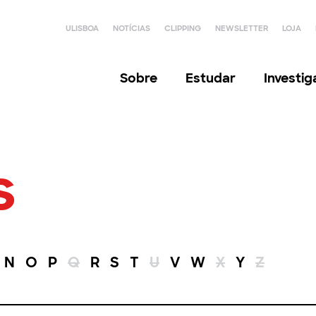
ULISBOA
NOTÍCIAS
CLIPPING
NEWSLETTER
LOJA
Sobre
Estudar
Investi
s
N
O
P
Q
R
S
T
U
V
W
X
Y
Z