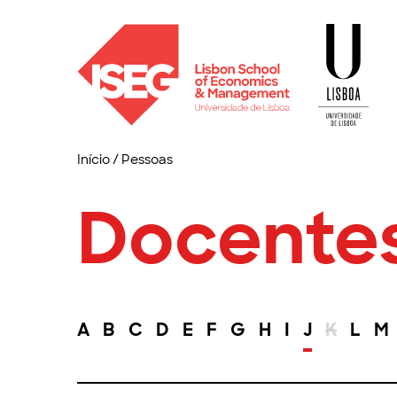
Início
/
Pessoas
Docente
A
B
C
D
E
F
G
H
I
J
K
L
M