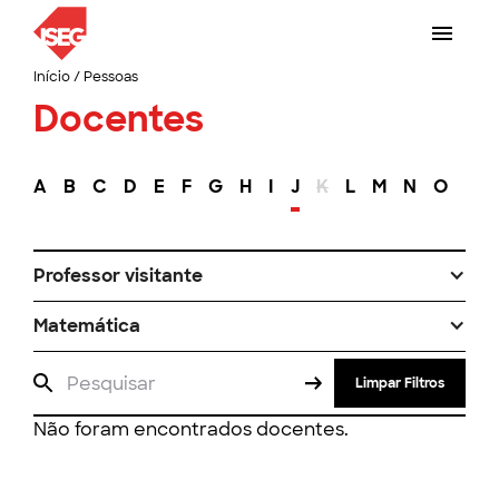
Início
/
Pessoas
Docentes
A
B
C
D
E
F
G
H
I
J
K
L
M
N
O
P
Professor visitante
Matemática
Limpar Filtros
Não foram encontrados docentes.