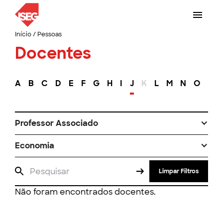
Início
/
Pessoas
Docentes
A
B
C
D
E
F
G
H
I
J
K
L
M
N
O
P
Professor Associado
Economia
Limpar Filtros
Não foram encontrados docentes.