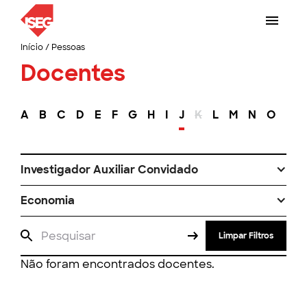
Início
/
Pessoas
Docentes
A
B
C
D
E
F
G
H
I
J
K
L
M
N
O
P
Investigador Auxiliar Convidado
Economia
Limpar Filtros
Não foram encontrados docentes.