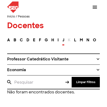
Início
/
Pessoas
Docentes
A
B
C
D
E
F
G
H
I
J
K
L
M
N
O
P
Professor Catedrático Visitante
Economia
Limpar Filtros
Não foram encontrados docentes.