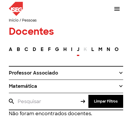
Início
/
Pessoas
Docentes
A
B
C
D
E
F
G
H
I
J
K
L
M
N
O
P
Professor Associado
Matemática
Limpar Filtros
Não foram encontrados docentes.