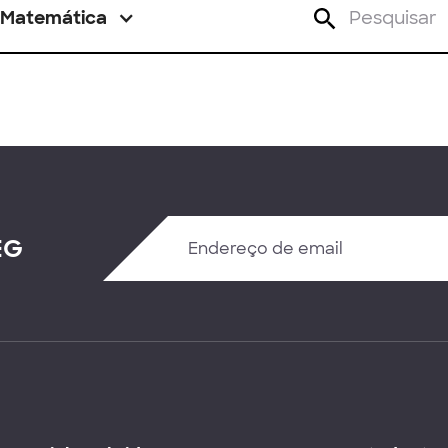
Matemática
EG