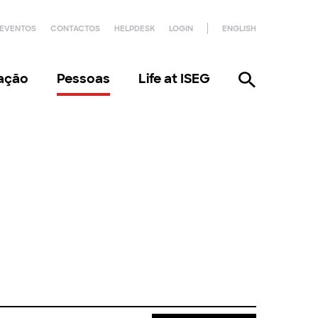
EVENTOS
CONTACTOS
HELPDESK
LOGIN
ENGLISH
gação
Pessoas
Life at ISEG