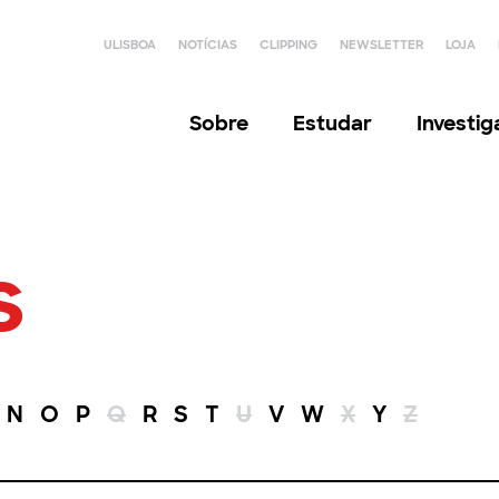
ULISBOA
NOTÍCIAS
CLIPPING
NEWSLETTER
LOJA
Sobre
Estudar
Investi
s
N
O
P
Q
R
S
T
U
V
W
X
Y
Z