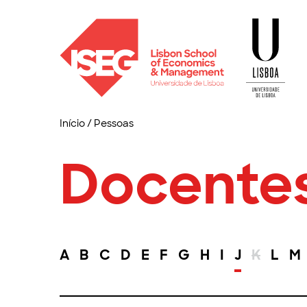
Início
/
Pessoas
Docente
A
B
C
D
E
F
G
H
I
J
K
L
M