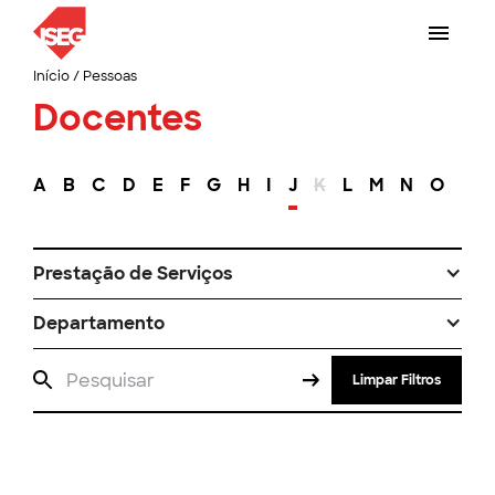
Início
/
Pessoas
Docentes
A
B
C
D
E
F
G
H
I
J
K
L
M
N
O
P
Prestação de Serviços
Departamento
Limpar Filtros