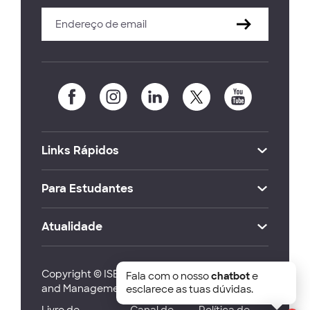
Links Rápidos
Para Estudantes
Atualidade
Copyright © ISEG Lisbon School of Economics
Fala com o nosso
chatbot
e
and Management 2026
esclarece as tuas dúvidas.