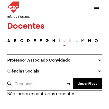
Início
/
Pessoas
Docentes
A
B
C
D
E
F
G
H
I
J
K
L
M
N
O
P
Professor Associado Convidado
Ciências Sociais
Limpar Filtros
Não foram encontrados docentes.