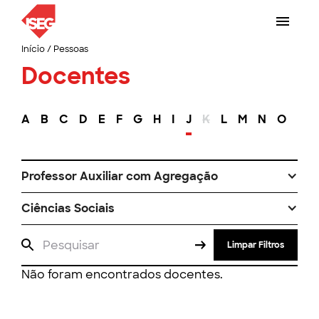
Início
/
Pessoas
Docentes
A
B
C
D
E
F
G
H
I
J
K
L
M
N
O
P
Professor Auxiliar com Agregação
Ciências Sociais
Limpar Filtros
Não foram encontrados docentes.