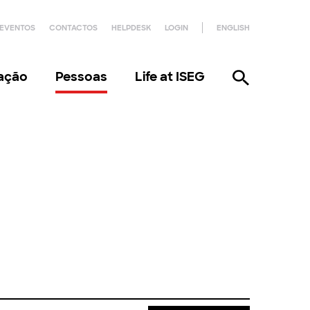
EVENTOS
CONTACTOS
HELPDESK
LOGIN
ENGLISH
gação
Pessoas
Life at ISEG