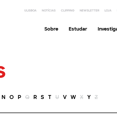
ULISBOA
NOTÍCIAS
CLIPPING
NEWSLETTER
LOJA
Sobre
Estudar
Investi
s
N
O
P
Q
R
S
T
U
V
W
X
Y
Z