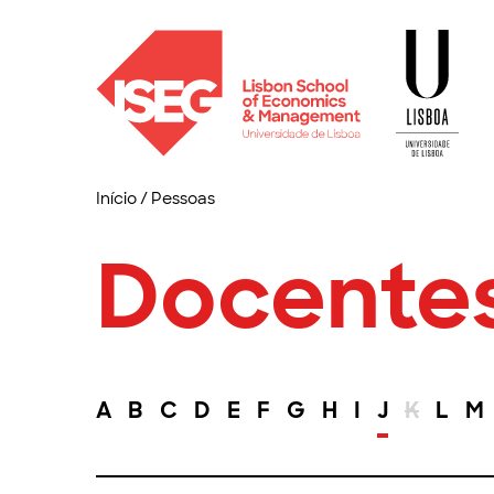
Início
/
Pessoas
Docente
A
B
C
D
E
F
G
H
I
J
K
L
M