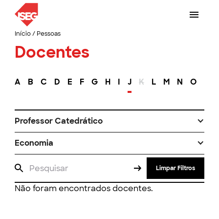
Início
/
Pessoas
Docentes
A
B
C
D
E
F
G
H
I
J
K
L
M
N
O
P
Professor Catedrático
Economia
Limpar Filtros
Não foram encontrados docentes.