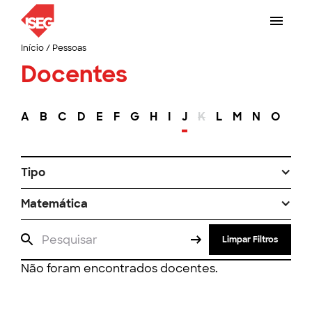
Início
/
Pessoas
Docentes
A
B
C
D
E
F
G
H
I
J
K
L
M
N
O
P
Tipo
Matemática
Limpar Filtros
Não foram encontrados docentes.