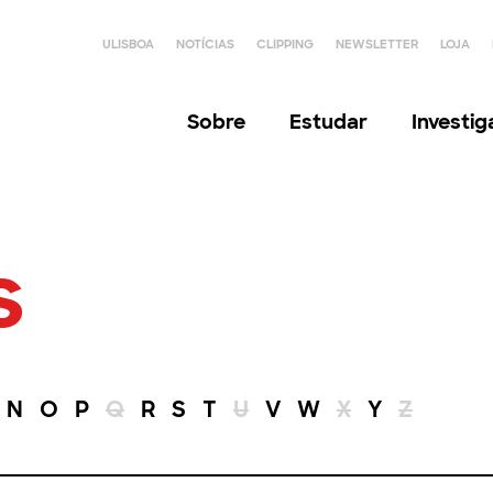
ULISBOA
NOTÍCIAS
CLIPPING
NEWSLETTER
LOJA
Sobre
Estudar
Investi
s
N
O
P
Q
R
S
T
U
V
W
X
Y
Z