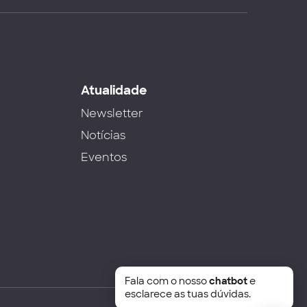
s
Atualidade
Newsletter
Notícias
Eventos
Fala com o nosso
chatbot
e
esclarece as tuas dúvidas.