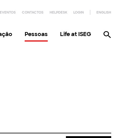
EVENTOS
CONTACTOS
HELPDESK
LOGIN
ENGLISH
gação
Pessoas
Life at ISEG