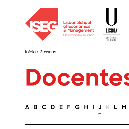
Início
/
Pessoas
Docente
A
B
C
D
E
F
G
H
I
J
K
L
M