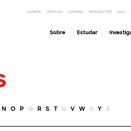
ULISBOA
NOTÍCIAS
CLIPPING
NEWSLETTER
LOJA
Sobre
Estudar
Investi
s
N
O
P
Q
R
S
T
U
V
W
X
Y
Z