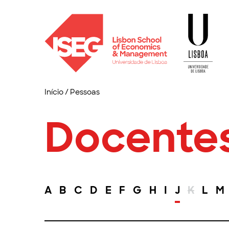
Início
/
Pessoas
Docente
A
B
C
D
E
F
G
H
I
J
K
L
M