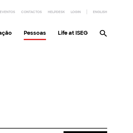
EVENTOS
CONTACTOS
HELPDESK
LOGIN
ENGLISH
gação
Pessoas
Life at ISEG