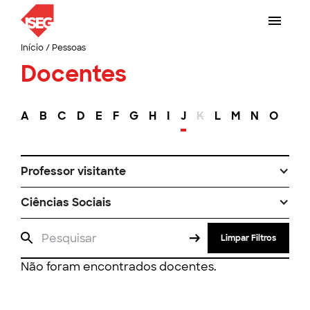
Início
/
Pessoas
Docentes
A
B
C
D
E
F
G
H
I
J
K
L
M
N
O
P
Professor visitante
Ciências Sociais
Limpar Filtros
Não foram encontrados docentes.