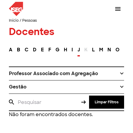
Início
/
Pessoas
Docentes
A
B
C
D
E
F
G
H
I
J
K
L
M
N
O
P
Professor Associado com Agregação
Gestão
Limpar Filtros
Não foram encontrados docentes.