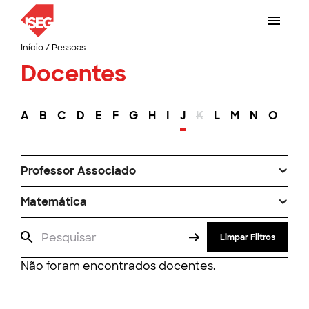
Início
/
Pessoas
Docentes
A
B
C
D
E
F
G
H
I
J
K
L
M
N
O
P
Professor Associado
Matemática
Limpar Filtros
Não foram encontrados docentes.