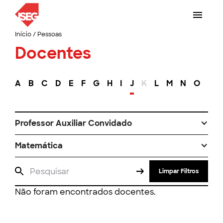
Início
/
Pessoas
Docentes
A
B
C
D
E
F
G
H
I
J
K
L
M
N
O
P
Professor Auxiliar Convidado
Matemática
Limpar Filtros
Não foram encontrados docentes.