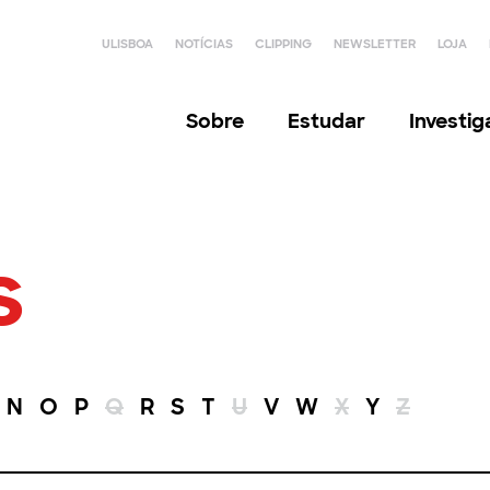
ULISBOA
NOTÍCIAS
CLIPPING
NEWSLETTER
LOJA
Sobre
Estudar
Investi
s
N
O
P
Q
R
S
T
U
V
W
X
Y
Z