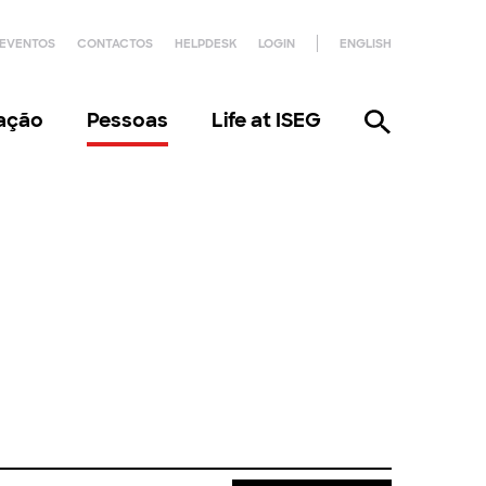
EVENTOS
CONTACTOS
HELPDESK
LOGIN
ENGLISH
gação
Pessoas
Life at ISEG