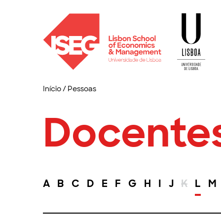
Início
/
Pessoas
Docente
A
B
C
D
E
F
G
H
I
J
K
L
M