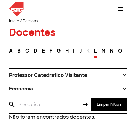
Início
/
Pessoas
Docentes
A
B
C
D
E
F
G
H
I
J
K
L
M
N
O
P
Professor Catedrático Visitante
Economia
Limpar Filtros
Não foram encontrados docentes.