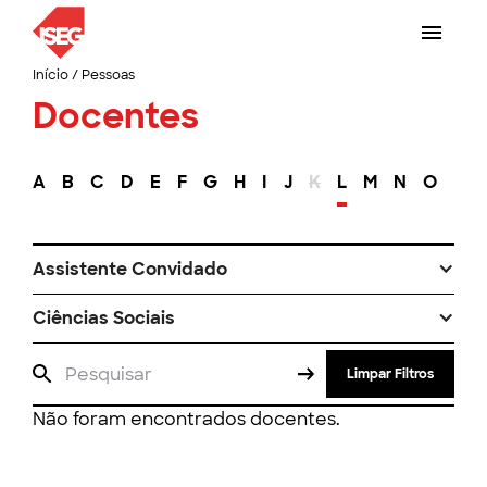
Início
/
Pessoas
Docentes
A
B
C
D
E
F
G
H
I
J
K
L
M
N
O
P
Assistente Convidado
Ciências Sociais
Limpar Filtros
Não foram encontrados docentes.