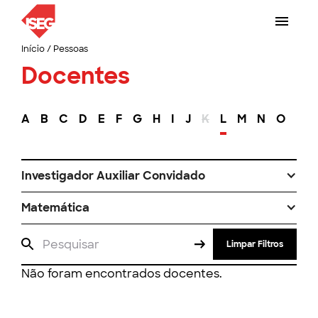
Início
/
Pessoas
Docentes
A
B
C
D
E
F
G
H
I
J
K
L
M
N
O
P
Investigador Auxiliar Convidado
Matemática
Limpar Filtros
Não foram encontrados docentes.