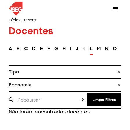
Início
/
Pessoas
Docentes
A
B
C
D
E
F
G
H
I
J
K
L
M
N
O
P
Tipo
Economia
Limpar Filtros
Não foram encontrados docentes.