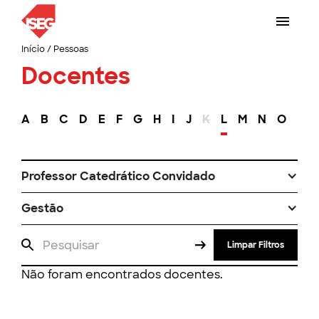
Início
/
Pessoas
Docentes
A
B
C
D
E
F
G
H
I
J
K
L
M
N
O
P
Professor Catedrático Convidado
Gestão
Limpar Filtros
Não foram encontrados docentes.