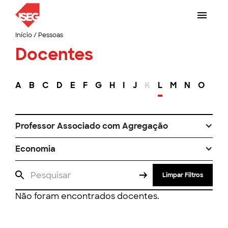
Início
/
Pessoas
Docentes
A
B
C
D
E
F
G
H
I
J
K
L
M
N
O
P
Professor Associado com Agregação
Economia
Limpar Filtros
Não foram encontrados docentes.