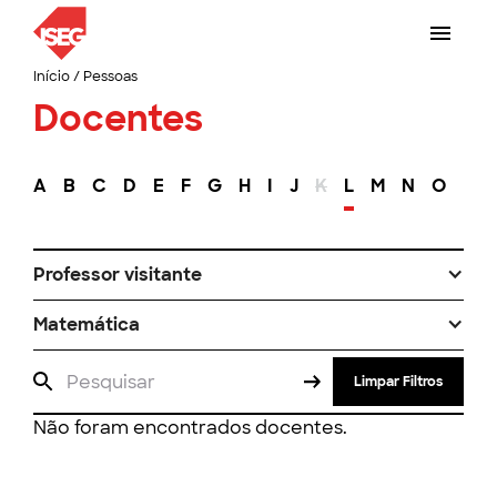
Início
/
Pessoas
Docentes
A
B
C
D
E
F
G
H
I
J
K
L
M
N
O
P
Professor visitante
Matemática
Limpar Filtros
Não foram encontrados docentes.