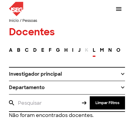
Início
/
Pessoas
Docentes
A
B
C
D
E
F
G
H
I
J
K
L
M
N
O
P
Investigador principal
Departamento
Limpar Filtros
Não foram encontrados docentes.