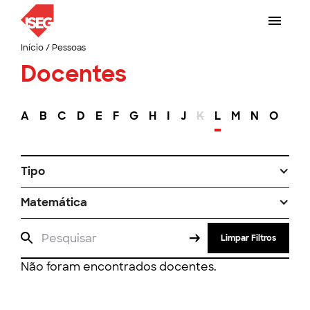
Início
/
Pessoas
Docentes
A
B
C
D
E
F
G
H
I
J
K
L
M
N
O
P
Tipo
Matemática
Limpar Filtros
Não foram encontrados docentes.