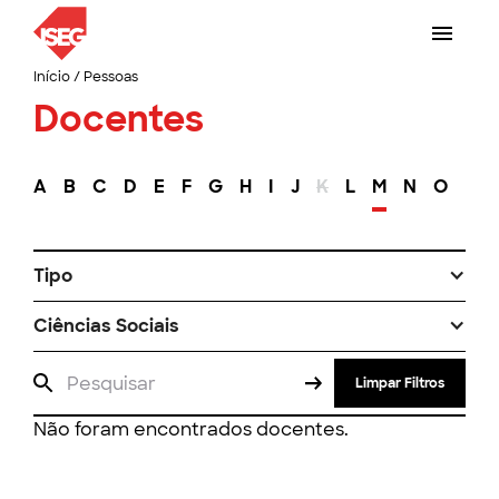
Início
/
Pessoas
Docentes
A
B
C
D
E
F
G
H
I
J
K
L
M
N
O
P
Tipo
Ciências Sociais
Limpar Filtros
Não foram encontrados docentes.