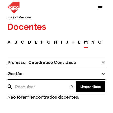
Início
/
Pessoas
Docentes
A
B
C
D
E
F
G
H
I
J
K
L
M
N
O
P
Professor Catedrático Convidado
Gestão
Limpar Filtros
Não foram encontrados docentes.