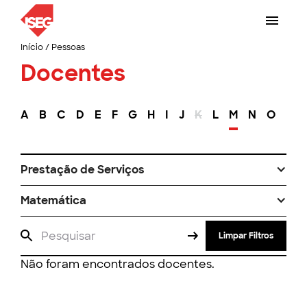
Início
/
Pessoas
Docentes
A
B
C
D
E
F
G
H
I
J
K
L
M
N
O
P
Prestação de Serviços
Matemática
Limpar Filtros
Não foram encontrados docentes.