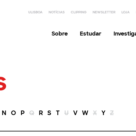
ULISBOA
NOTÍCIAS
CLIPPING
NEWSLETTER
LOJA
Sobre
Estudar
Investi
s
N
O
P
Q
R
S
T
U
V
W
X
Y
Z