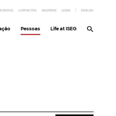
EVENTOS
CONTACTOS
HELPDESK
LOGIN
ENGLISH
gação
Pessoas
Life at ISEG