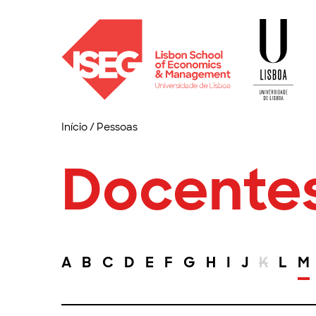
Início
/
Pessoas
Docente
A
B
C
D
E
F
G
H
I
J
K
L
M