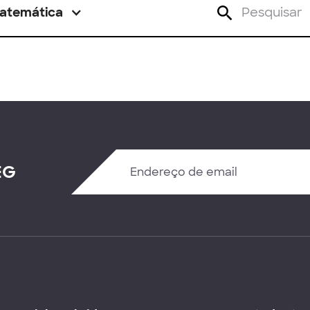
atemática
EG