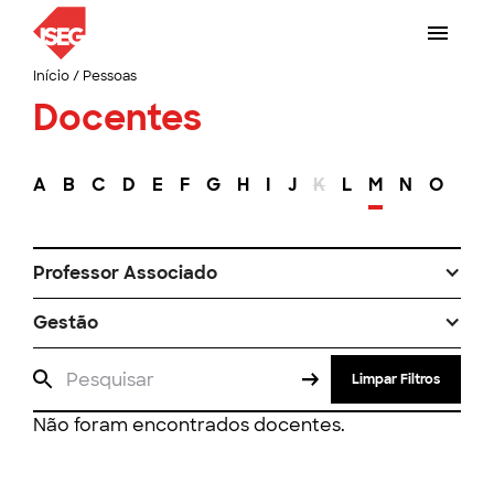
Início
/
Pessoas
Docentes
A
B
C
D
E
F
G
H
I
J
K
L
M
N
O
P
Professor Associado
Gestão
Limpar Filtros
Não foram encontrados docentes.