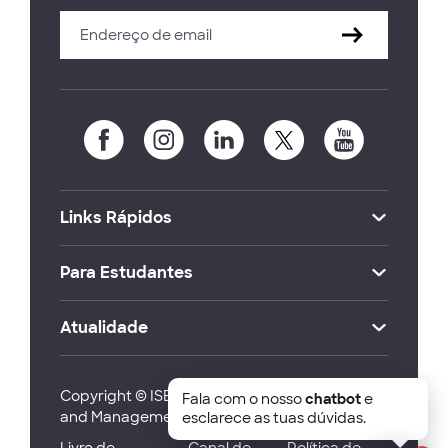
Links Rápidos
Para Estudantes
Atualidade
Copyright © ISEG Lisbon School of Economics
Fala com o nosso
chatbot
e
and Management 2026
esclarece as tuas dúvidas.