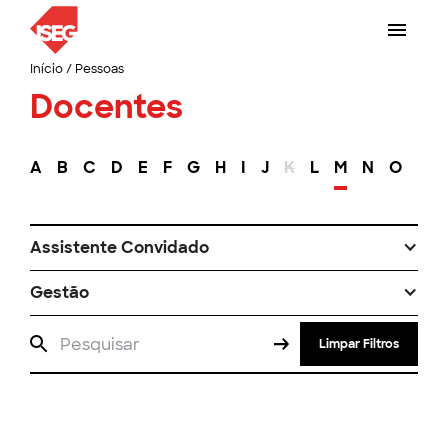
Início
/
Pessoas
Docentes
A
B
C
D
E
F
G
H
I
J
K
L
M
N
O
P
Assistente Convidado
Gestão
Limpar Filtros