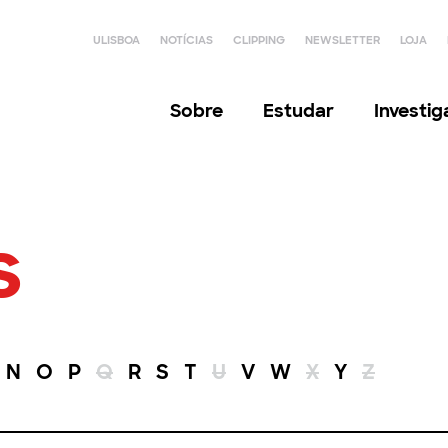
ULISBOA
NOTÍCIAS
CLIPPING
NEWSLETTER
LOJA
Sobre
Estudar
Investi
s
N
O
P
Q
R
S
T
U
V
W
X
Y
Z