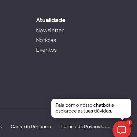
s
Atualidade
Newsletter
Notícias
Eventos
Fala com o nosso
chatbot
e
esclarece as tuas dúvidas.
1
s
Canal de Denúncia
Política de Privacidade
Chat