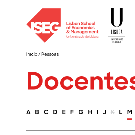
Início
/
Pessoas
Docente
A
B
C
D
E
F
G
H
I
J
K
L
M