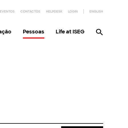
EVENTOS
CONTACTOS
HELPDESK
LOGIN
ENGLISH
gação
Pessoas
Life at ISEG