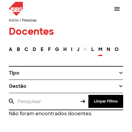
Início
/
Pessoas
Docentes
A
B
C
D
E
F
G
H
I
J
K
L
M
N
O
P
Tipo
Gestão
Limpar Filtros
Não foram encontrados docentes.