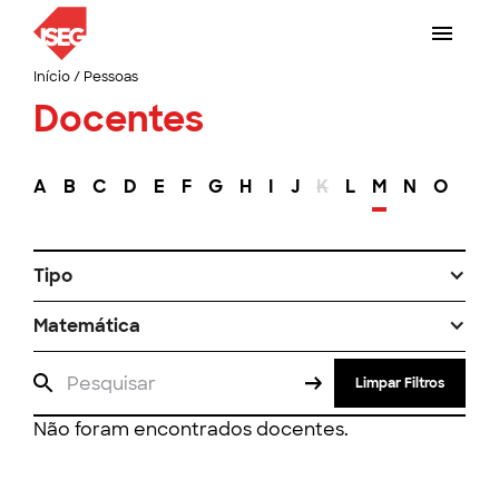
Início
/
Pessoas
Docentes
A
B
C
D
E
F
G
H
I
J
K
L
M
N
O
P
Tipo
Matemática
Limpar Filtros
Não foram encontrados docentes.