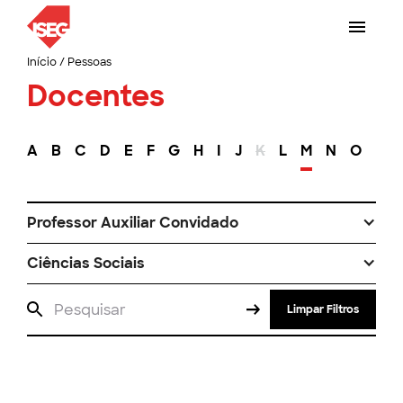
Início
/
Pessoas
Docentes
A
B
C
D
E
F
G
H
I
J
K
L
M
N
O
P
Professor Auxiliar Convidado
Ciências Sociais
Limpar Filtros