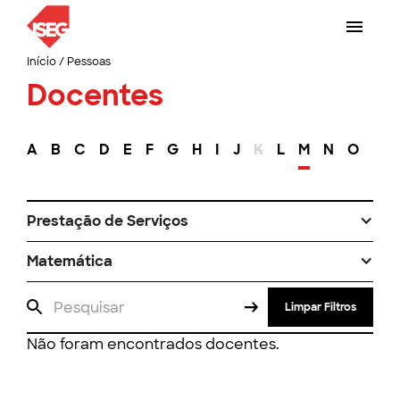
Início
/
Pessoas
Docentes
A
B
C
D
E
F
G
H
I
J
K
L
M
N
O
P
Prestação de Serviços
Matemática
Limpar Filtros
Não foram encontrados docentes.