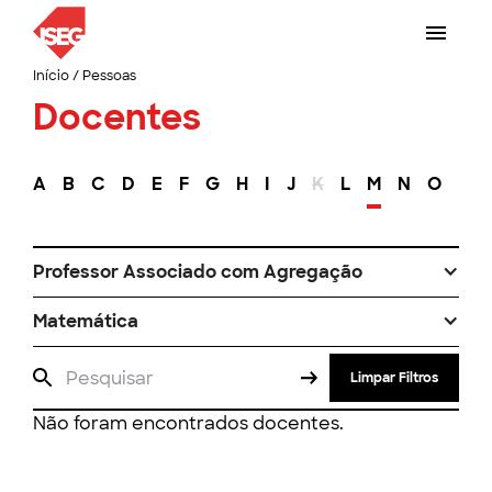
Início
/
Pessoas
Docentes
A
B
C
D
E
F
G
H
I
J
K
L
M
N
O
P
Professor Associado com Agregação
Matemática
Limpar Filtros
Não foram encontrados docentes.