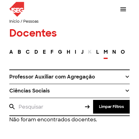
Início
/
Pessoas
Docentes
A
B
C
D
E
F
G
H
I
J
K
L
M
N
O
P
Professor Auxiliar com Agregação
Ciências Sociais
Limpar Filtros
Não foram encontrados docentes.