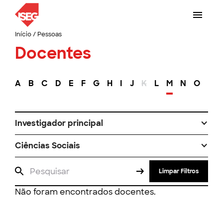
Início
/
Pessoas
Docentes
A
B
C
D
E
F
G
H
I
J
K
L
M
N
O
P
Investigador principal
Ciências Sociais
Limpar Filtros
Não foram encontrados docentes.