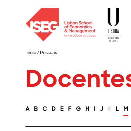
Início
/
Pessoas
Docente
A
B
C
D
E
F
G
H
I
J
K
L
M