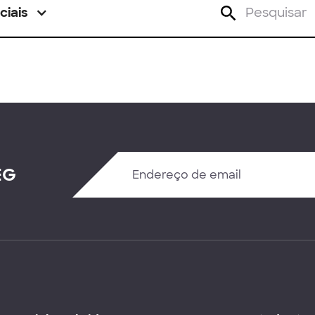
ciais
EG