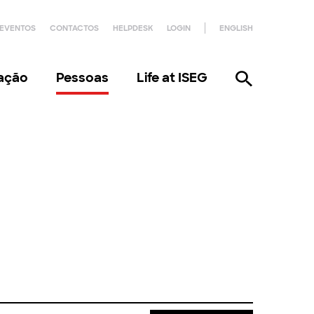
EVENTOS
CONTACTOS
HELPDESK
LOGIN
ENGLISH
gação
Pessoas
Life at ISEG