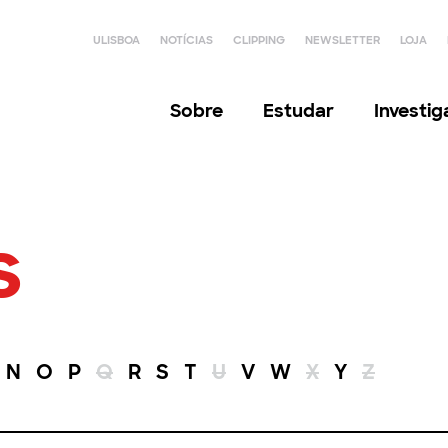
ULISBOA
NOTÍCIAS
CLIPPING
NEWSLETTER
LOJA
Sobre
Estudar
Investi
s
N
O
P
Q
R
S
T
U
V
W
X
Y
Z