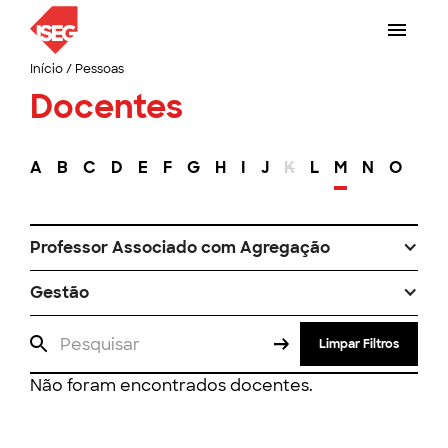
Início
/
Pessoas
Docentes
A
B
C
D
E
F
G
H
I
J
K
L
M
N
O
P
Professor Associado com Agregação
Gestão
Limpar Filtros
Não foram encontrados docentes.