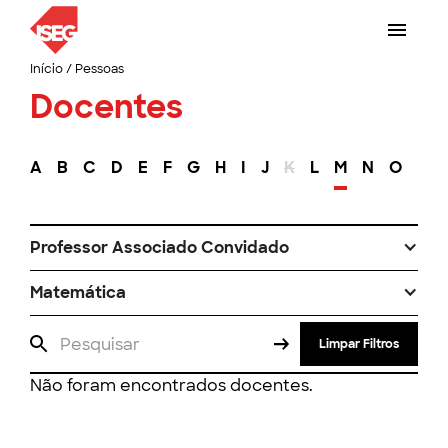
Início
/
Pessoas
Docentes
A
B
C
D
E
F
G
H
I
J
K
L
M
N
O
P
Professor Associado Convidado
Matemática
Limpar Filtros
Não foram encontrados docentes.