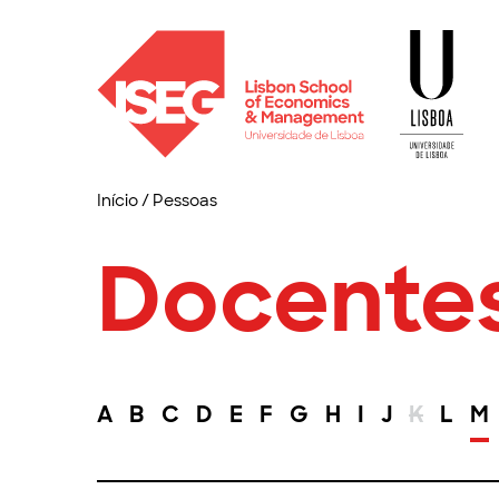
Início
/
Pessoas
Docente
A
B
C
D
E
F
G
H
I
J
K
L
M