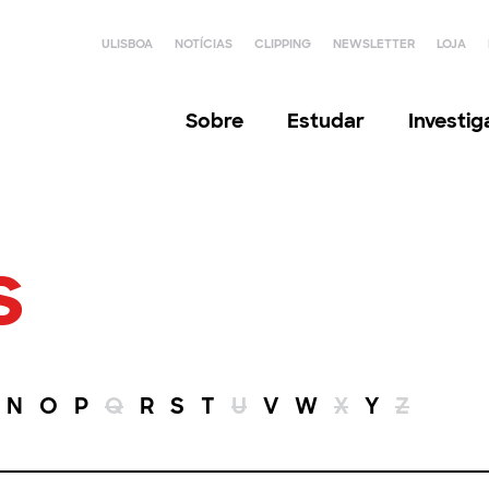
ULISBOA
NOTÍCIAS
CLIPPING
NEWSLETTER
LOJA
Sobre
Estudar
Investi
s
N
O
P
Q
R
S
T
U
V
W
X
Y
Z