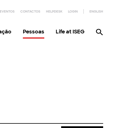
EVENTOS
CONTACTOS
HELPDESK
LOGIN
ENGLISH
gação
Pessoas
Life at ISEG